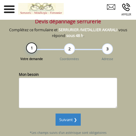
SERRURIER /METALLIER AKARALI Asnières Sur
Seine Paris Sartrouville
Devis dépannage serrurerie
Complétez ce formulaire et
SERRURIER /METALLIER AKARALI
vous
répond
sous 48 h
.
1
2
3
Votre demande
Coordonnées
Adresse
Mon besoin
Suivant ❯
*Les champs suivis d'un astérisque sont obligatoires