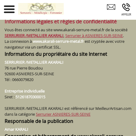
Serrurier ASNIERES-SUR-SEINE
Informations légales et règles de confidentialité
Vous êtes connecté au site www.akarali-serrure-metal.fr de la société
SERRURIER /METALLIER AKARALI
,
Serrurier à ASNIERES-SUR-SEINE
.
La connexion à
www.akarali-serrure-metal.fr
est cryptée avec votre
navigateur via un certificat SSL.
Informations du propriétaire du site Internet
SERRURIER /METALLIER AKARALI
76 rue Pierre Boudou
92600 ASNIERES-SUR-SEINE
Tél : 0660079820
Entreprise individuelle
Siret :
51261870300015
SERRURIER /METALLIER AKARALI est référencé sur MeilleurArtisan.com
dans la catégorie
Serrurier ASNIERES-SUR-SEINE
Responsable de la publication
Amar KARALI