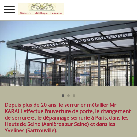
Serrurier Asnières Sur Seine Paris Sartrouville
Depuis plus de 20 ans, le serrurier métallier Mr
KARALI effectue l'ouverture de porte, le changement
de serrure et le dépannage serrurie à Paris, dans les
Hauts de Seine (Asnières sur Seine) et dans les
Yvelines (Sartrouville).