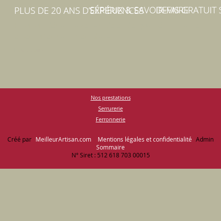
Pour un dépannage rapide et de qualité, contactez
le serrurier pas cher Akarali!
Hannuaire
Nos prestations
Serrurerie
Ferronnerie
Créé par
MeilleurArtisan.com
Mentions légales et confidentialité
Admin
Sommaire
N° Siret : 512 618 703 00015